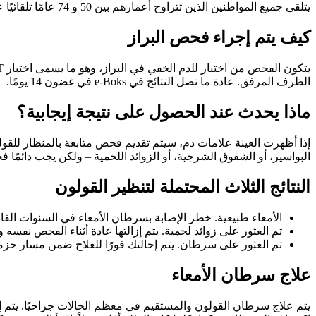
يتلقى جميع المواطنين الذين تتراوح أعمارهم بين 50 و 74 عامًا تلقائيًا عرضًا للفحص كل سنتين. ستتلقى الدعوة ومجموعة الفحص بالبريد.
كيف يتم إجراء فحص البراز
الظرف المرفق. عادة ما تصل النتائج في e-Boks في غضون 14 يومًا.
ماذا يحدث عند الحصول على نتيجة إيجابية؟
البواسير، أو الشقوق الشرجية، أو الزوائد اللحمية – ولكن يجب دائمًا ف
النتائج الثلاث المحتملة لتنظير القولون
الأمعاء طبيعية. خطر الإصابة بسرطان الأمعاء في السنوات القادمة 
تم العثور على زوائد لحمية. يتم إزالتها عادة أثناء الفحص نفسه
تم العثور على سرطان. يتم إحالتك فورًا للعلاج ضمن مسار حز
علاج سرطان الأمعاء
يتم علاج سرطان القولون والمستقيم في معظم الحالات جراحيًا. يتم إزا