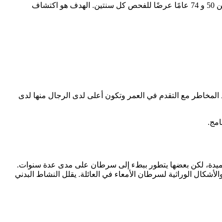
يعد سرطان القولون والمستقيم أحد أكثر أنواع السرطان شيوعًا في الدنمارك. منذ عام 2014، يتلقى جميع المواطنين الذين تتراوح أعمارهم بين 50 و 74 عامًا عرضًا للفحص كل سنتين. الهدف هو اكتشاف
ستقيم في الدنمارك كل عام، ويموت حوالي 2000 شخص بسبب المرض. تزداد المخاطر مع التقدم في العمر وتكون أعلى لدى الرجال منها لدى
امج.
ية حميدة، لكن بعضها يتطور ببطء إلى سرطان على مدى عدة سنوات.
الأشكال الوراثية لسرطان الأمعاء في العائلة. يقلل النشاط البدني