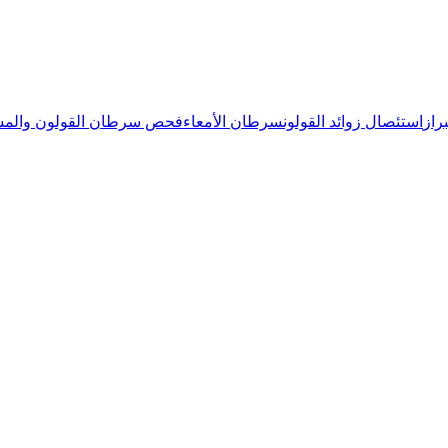
راز
استئصال زوائد القولون
سرطان الأمعاء
فحص سرطان القولون والمس