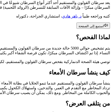
السرطان مبكرًا – وإزالة الآفات السابقة للتسرطن (الزوائد اللحمية) ق
كتبه وراجعه طبياً
د. باهر هادي
، استشاري الجراحة، دكتوراه
استمع إلى الصفحة
لماذا الفحص؟
النساء. إذا تم اكتشاف السرطان مبكرًا، تكون فرصة الشفاء أكبر بكثير، و
توصي هيئة الصحة الدنماركية بفحص سرطان القولون والمستقيم، لكن ال
كيف ينشأ سرطان الأمعاء
ينشأ سرطان القولون والمستقيم عندما تنمو الخلايا في بطانة الأمعاء
تزداد المخاطر مع التقدم في العمر، والتدخين، واستهلاك الكحول بكميات
والحبوب الكاملة من المخاطر. ومع ذلك، يمكن أن يصيب سرطان الأمع
من يتلقى العرض؟