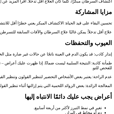
اكتشاف السرطان مبكرًا، كلما كان العلاج أقل تدخلاً. اقرأ المزيد عن
مزايا المشاركة
تحسين البقاء على قيد الحياة: الاكتشاف المبكر يعني خطرًا أقل للانت
علاج أقل تدخلاً: يمكن غالبًا علاج السرطان والآفات السابقة للتسرطن 
العيوب والتحفظات
إنذار كاذب: قد يكون الدم في العينة ناتجًا عن حالات غير ضارة مثل ال
طمأنة كاذبة: النتيجة السلبية ليست ضمانًا. إذا ظهرت عليك أعراض – 
للفحص للتو.
عدم الراحة: يعتبر بعض الأشخاص التحضير لتنظير القولون وتنظير القو
المعالجة الزائدة: بعض الزوائد اللحمية التي يتم إزالتها أثناء تنظير الق
أعراض يجب عليك دائمًا الانتباه إليها
تغير في نمط التبرز لأكثر من أربعة أسابيع.
دم أو مخاط في البراز.