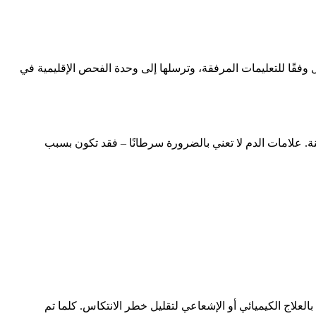
). تقوم بأخذ العينة بنفسك في المنزل وفقًا للتعليمات المرفقة، وترسلها إلى وحدة الفحص الإقليمية في
ابعة بالمنظار للقولون والمستقيم (تنظير القولون) في موعد أقصاه 14 يومًا بعد تحليل العينة. علامات الدم لا تعني بالضرورة سرطانًا – فقد تكون بسبب
لعلاج الكيميائي أو الإشعاعي لتقليل خطر الانتكاس. كلما تم