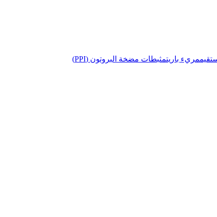
تقيم
مريء باريت
مثبطات مضخة البروتون (PPI)