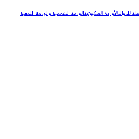
 للدوالي
الأوردة العنكبوتية
الوذمة الشحمية والوذمة اللمفية