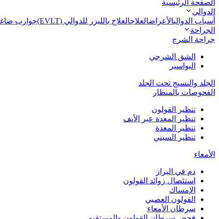
الصفحة الرئيسية
الدوالي
أسباب الدوالي
الأعراض
العلاج
العلاج بالليزر للدوالي (EVLT)
جوارب ضاغطة
الجراحة
جراحة الشرج
الشق الشرجي
البواسير
الجلد والنسيج تحت الجلد
الفحوصات بالمنظار
تنظير القولون
تنظير المعدة عبر الأنف
تنظير المعدة
تنظير السيني
الأمعاء
دم في البراز
استئصال زوائد القولون
الإمساك
القولون العصبي
سرطان الأمعاء
فحص سرطان القولون والمستقيم