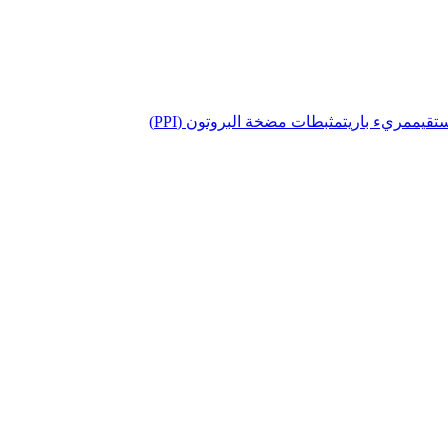
تقيم
مريء باريت
مثبطات مضخة البروتون (PPI)