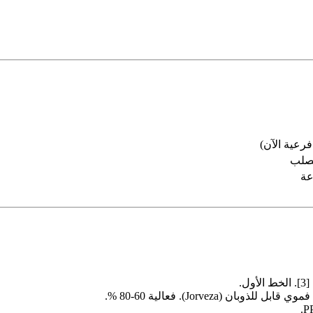
لصلب
عة
ان (Jorveza). فعالية 60-80 %.