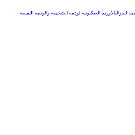
 للدوالي
الأوردة العنكبوتية
الوذمة الشحمية والوذمة اللمفية