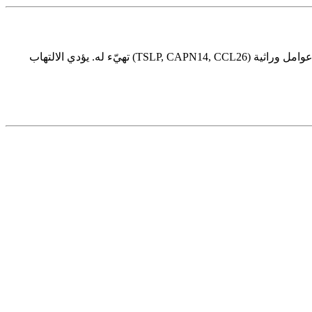
ضد مستضدات غذائية (الحليب، القمح، البيض، الصويا، المكسرات، الأسماك) أو مسببات حساسية هوائية. عوامل وراثية (TSLP, CAPN14, CCL26) تهيّء له. يؤدي الالتهاب