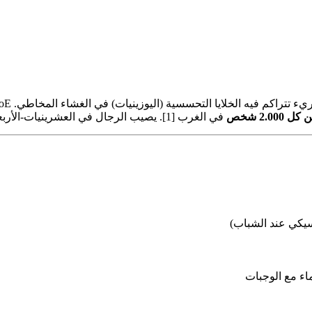
راكم فيه الخلايا التحسسية (اليوزينيات) في الغشاء المخاطي. EoE هو
في الغرب [1]. يصيب الرجال في العشرينيات-الأربعينيات مع وجود ربو أو إكزيما أو حساسية حبوب اللقاح.
سيكي عند الشباب)
اء مع الوجبات