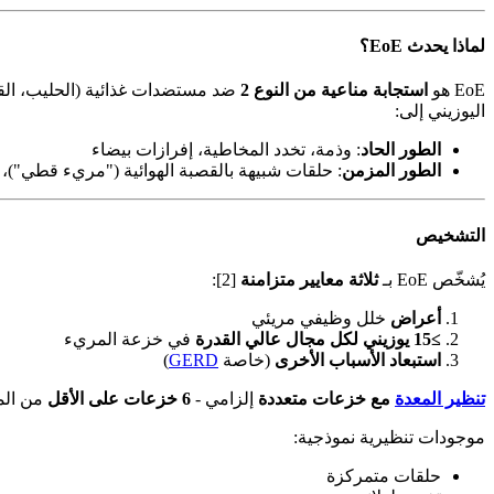
لماذا يحدث EoE؟
EoE هو
استجابة مناعية من النوع 2
اليوزيني إلى:
الطور الحاد
: وذمة، تخدد المخاطية، إفرازات بيضاء
الطور المزمن
: حلقات شبيهة بالقصبة الهوائية ("مريء قطي")،
التشخيص
يُشخّص EoE بـ
ثلاثة معايير متزامنة
[2]:
أعراض
خلل وظيفي مريئي
≥15 يوزيني لكل مجال عالي القدرة
في خزعة المريء
استبعاد الأسباب الأخرى
(خاصة
GERD
)
تنظير المعدة
مع خزعات متعددة
إلزامي -
6 خزعات على الأقل
من المر
موجودات تنظيرية نموذجية:
حلقات متمركزة