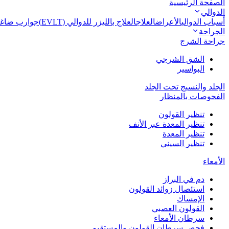
الصفحة الرئيسية
الدوالي
أسباب الدوالي
الأعراض
العلاج
العلاج بالليزر للدوالي (EVLT)
جوارب ضاغطة
الجراحة
جراحة الشرج
الشق الشرجي
البواسير
الجلد والنسيج تحت الجلد
الفحوصات بالمنظار
تنظير القولون
تنظير المعدة عبر الأنف
تنظير المعدة
تنظير السيني
الأمعاء
دم في البراز
استئصال زوائد القولون
الإمساك
القولون العصبي
سرطان الأمعاء
فحص سرطان القولون والمستقيم