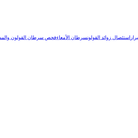
راز
استئصال زوائد القولون
سرطان الأمعاء
فحص سرطان القولون والمس