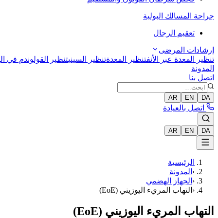
جراحة المسالك البولية
تعقيم الرجال
إرشادات المرضى
تنظير المعدة عبر الأنف
تنظير المعدة
تنظير السيني
تنظير القولون
دم في الب
المدونة
اتصل بنا
AR
EN
DA
اتصل بالعيادة
AR
EN
DA
الرئيسية
‹
المدونة
‹
الجهاز الهضمي
‹
التهاب المريء اليوزيني (EoE)
التهاب المريء اليوزيني (EoE)