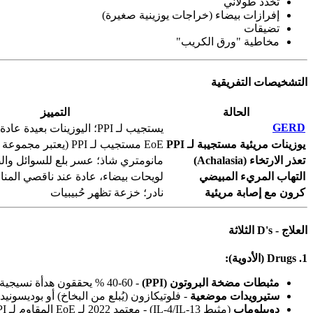
تخدد طولاني
إفرازات بيضاء (خراجات يوزينية صغيرة)
تضيقات
مخاطية "ورق الكريب"
التشخيصات التفريقية
الحالة
التمييز
GERD
يستجيب لـ PPI؛ اليوزينات بعيدة عادة
يوزينات مريئية مستجيبة لـ PPI
EoE مستجيب لـ PPI (يعتبر مجموعة فرعية الآن)
تعذر الارتخاء (Achalasia)
مانومتري شاذ؛ عسر بلع للسوائل وا
التهاب المريء المبيضي
لويحات بيضاء، عادة عند ناقصي المنا
كرون مع إصابة مريئية
نادر؛ خزعة تظهر حُبيبيات
العلاج - D's الثلاثة
1. Drugs (الأدوية):
مثبطات مضخة البروتون (PPI)
- 40-60 % يحققون هدأة نسيجية [3]. الخط الأول.
ستيرويدات موضعية
- فلوتيكازون (يُبلع من البخاخ) أو بوديسونيد فموي قابل للذوب
دوبيلوماب
(مثبط IL-4/IL-13) - معتمد 2022 لـ EoE المقاوم لـ PPI.