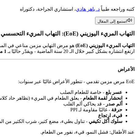
كتبه وراجعه طبياً
د. باهر هادي
، استشاري الجراحة، دكتوراه
استمع إلى المقال
التهاب المريء اليوزيني (EoE): التهاب المريء التحسسي
التهاب المريء اليوزيني (EoE)
هو مرض التهابي مزمن مناعي في المريء تت
ارتفع انتشاره بشكل كبير خلال الـ 20 سنة الماضية - ويقدّر حاليًا بـ
1 من كل 2.000 شخص
الأعراض
EoE مرض مزمن تقدمي - تتطور الأعراض غالبًا عبر سنوات:
عسر بلع
- خاصة للطعام الصلب
انحشار لقمة الطعام
- يعلق الطعام في المريء (تظاهر حاد كلا
ألم صدر
- قد يحاكي ألم القلب
حرقة
- غالبًا مقاومة لـ PPI
قيء، ارتجاع
سلوك أكل تكيفي
- تناول بطيء، مضغ كثير، شرب الكثير من الم
عند الأطفال: فشل النمو، قيء، نفور من الطعام.