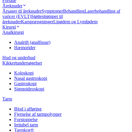
Forside
Åreknuder
Årsager til åreknuder
Symptomer
Behandling
Laserbehandling af
varicer (EVLT)
Støttestrømper til
åreknuder
Karsprængninger
Lipødem og Lymfødem
Kirurgi
Analkirurgi
Analrift (analfissur)
Hæmorider
Hud og underhud
Kikkertundersøgelser
Koloskopi
Nasal gastroskopi
Gastroskopi
Sigmoideoskopi
Tarm
Blod i afføring
Fjernelse af tarmpolypper
Forstoppelse
Irritabel tarm
Tarmkræft