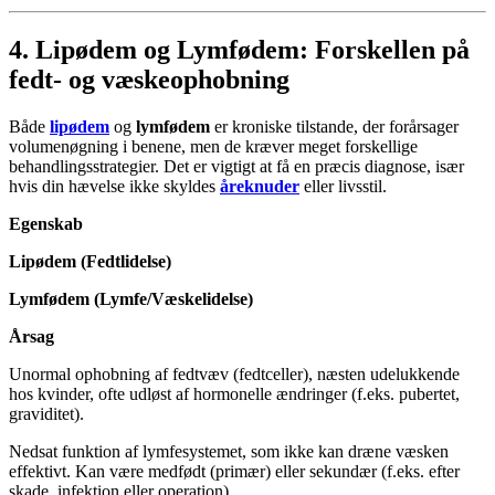
4.
Lipødem
og
Lymfødem
: Forskellen på
fedt- og væskeophobning
Både
lipødem
og
lymfødem
er kroniske tilstande, der forårsager
volumenøgning i benene, men de kræver meget forskellige
behandlingsstrategier. Det er vigtigt at få en præcis diagnose, især
hvis din hævelse ikke skyldes
åreknuder
eller livsstil.
Egenskab
Lipødem (Fedtlidelse)
Lymfødem (Lymfe/Væskelidelse)
Årsag
Unormal ophobning af fedtvæv (fedtceller), næsten udelukkende
hos kvinder, ofte udløst af hormonelle ændringer (f.eks. pubertet,
graviditet).
Nedsat funktion af lymfesystemet, som ikke kan dræne væsken
effektivt. Kan være medfødt (primær) eller sekundær (f.eks. efter
skade, infektion eller operation).