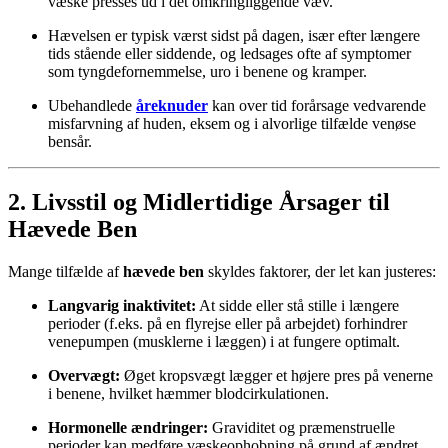
væske presses ud i det omkringliggende væv.
Hævelsen er typisk værst sidst på dagen, især efter længere
tids stående eller siddende, og ledsages ofte af symptomer
som tyngdefornemmelse, uro i benene og kramper.
Ubehandlede
åreknuder
kan over tid forårsage vedvarende
misfarvning af huden, eksem og i alvorlige tilfælde venøse
bensår.
2. Livsstil og Midlertidige Årsager til
Hævede Ben
Mange tilfælde af
hævede ben
skyldes faktorer, der let kan justeres:
Langvarig inaktivitet:
At sidde eller stå stille i længere
perioder (f.eks. på en flyrejse eller på arbejdet) forhindrer
venepumpen (musklerne i læggen) i at fungere optimalt.
Overvægt:
Øget kropsvægt lægger et højere pres på venerne
i benene, hvilket hæmmer blodcirkulationen.
Hormonelle ændringer:
Graviditet og præmenstruelle
perioder kan medføre væskeophobning på grund af ændret