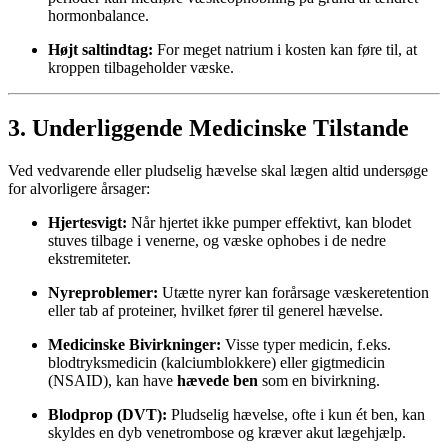
hormonbalance.
Højt saltindtag:
For meget natrium i kosten kan føre til, at
kroppen tilbageholder væske.
3. Underliggende Medicinske Tilstande
Ved vedvarende eller pludselig hævelse skal lægen altid undersøge
for alvorligere årsager:
Hjertesvigt:
Når hjertet ikke pumper effektivt, kan blodet
stuves tilbage i venerne, og væske ophobes i de nedre
ekstremiteter.
Nyreproblemer:
Utætte nyrer kan forårsage væskeretention
eller tab af proteiner, hvilket fører til generel hævelse.
Medicinske Bivirkninger:
Visse typer medicin, f.eks.
blodtryksmedicin (kalciumblokkere) eller gigtmedicin
(NSAID), kan have
hævede ben
som en bivirkning.
Blodprop (DVT):
Pludselig hævelse, ofte i kun ét ben, kan
skyldes en dyb venetrombose og kræver akut lægehjælp.