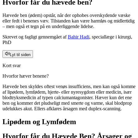
Hvorfor får du hævede ben?
Hævede ben (ødem) opstår, når der ophobes overskydende væske
eller fedt i benenes væv. Tilstanden kan være harmløs og midlertidig
– men også et tegn på en underliggende lidelse.
Skrevet og fagligt gennemgået af
Bahir Hadi
, speciallæge i kirurgi,
PhD
Lyt til siden
Kort svar
Hvorfor hæver benene?
Hævede ben skyldes oftest venøs insufficiens, men kan også komme
af lipødem, lymfødem, hjerte- eller nyresygdom eller medicin, især
blodtryksmedicin af typen calciumantagonister. Hæver kun det ene
ben og kommer det pludseligt med smerte og varme, skal blodprop
udelukkes akut. Ellers afklares årsagen med duplex-scanning.
Lipødem og Lymfødem
Hvorfor får du
Hævede Ben
? Årsager og