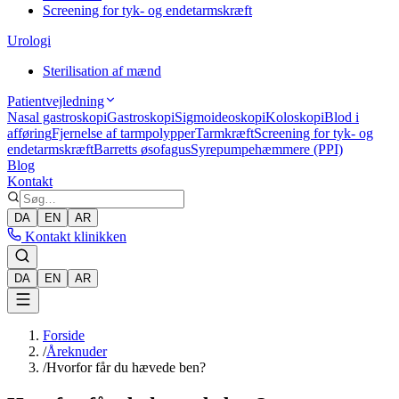
Screening for tyk- og endetarmskræft
Urologi
Sterilisation af mænd
Patientvejledning
Nasal gastroskopi
Gastroskopi
Sigmoideoskopi
Koloskopi
Blod i
afføring
Fjernelse af tarmpolypper
Tarmkræft
Screening for tyk- og
endetarmskræft
Barretts øsofagus
Syrepumpehæmmere (PPI)
Blog
Kontakt
DA
EN
AR
Kontakt klinikken
DA
EN
AR
Forside
/
Åreknuder
/
Hvorfor får du hævede ben?