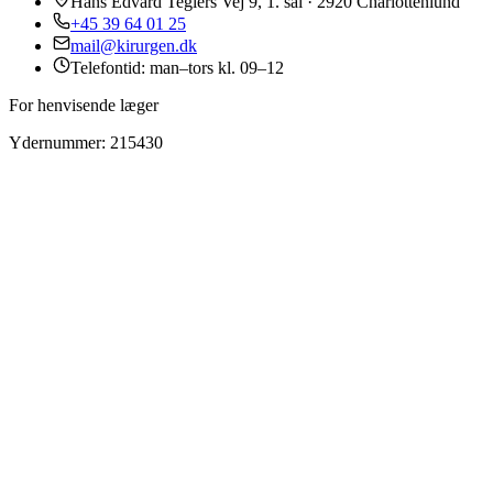
Hans Edvard Teglers Vej 9, 1. sal · 2920 Charlottenlund
+45 39 64 01 25
mail@kirurgen.dk
Telefontid: man–tors kl. 09–12
For henvisende læger
Ydernummer: 215430