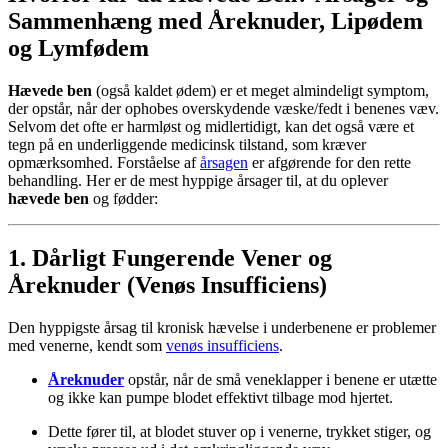
Sammenhæng med
Åreknuder
,
Lipødem
og
Lymfødem
Hævede ben
(også kaldet ødem) er et meget almindeligt symptom,
der opstår, når der ophobes overskydende væske/fedt i benenes væv.
Selvom det ofte er harmløst og midlertidigt, kan det også være et
tegn på en underliggende medicinsk tilstand, som kræver
opmærksomhed. Forståelse af
årsagen
er afgørende for den rette
behandling. Her er de mest hyppige årsager til, at du oplever
hævede ben
og fødder:
1. Dårligt Fungerende Vener og
Åreknuder
(Venøs Insufficiens)
Den hyppigste årsag til kronisk hævelse i underbenene er problemer
med venerne, kendt som
venøs insufficiens
.
Åreknuder
opstår, når de små veneklapper i benene er utætte
og ikke kan pumpe blodet effektivt tilbage mod hjertet.
Dette fører til, at blodet stuver op i venerne, trykket stiger, og