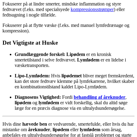
Fokuserer på at lindre smerter, mindske inflammation og styre
fedtvævet (f.eks. med specialsyede
kompressionsstrømper
) eller
fedtsugning i nogle tilfælde.
Fokuserer på at flytte væske (f.eks. med manuel lymfedrænage og
kompression).
Det Vigtigste at Huske
Grundlæggende forskel:
Lipødem
er en kronisk
smertetilstand i selve fedtvævet.
Lymfødem
er en lidelse i
væsketransporten.
Lipo-Lymfødem:
Hvis
lipødemet
bliver meget fremskredent,
kan det store fedtvæv klemme på lymfekarrene, hvilket skaber
en kombinationstilstand kaldet Lipo-Lymfødem.
Diagnosens Vigtighed:
Fordi
behandling af åreknuder
,
lipødem
og
lymfødem
er vidt forskellig, skal du altid søge
læge for en præcis diagnose via en ultralydsundersøgelse.
Hvis dine
hævede ben
er vedvarende, smertefulde, eller hvis du har
mistanke om
åreknuder
,
lipødem
eller
lymfødem
som årsag,
anbefales en ultralydsundersøgelse for at fastslå problemet og starte