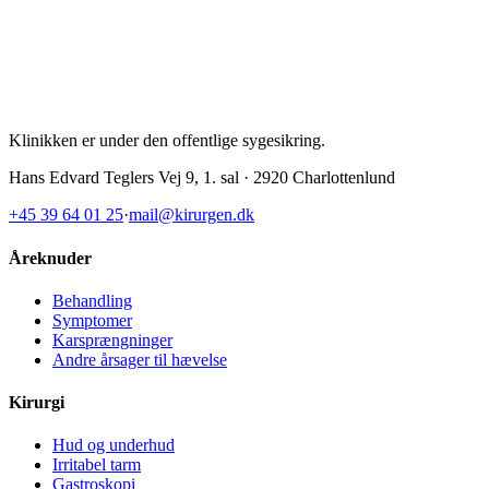
Klinikken er under den offentlige sygesikring
.
Hans Edvard Teglers Vej 9, 1. sal · 2920 Charlottenlund
+45 39 64 01 25
·
mail@kirurgen.dk
Åreknuder
Behandling
Symptomer
Karsprængninger
Andre årsager til hævelse
Kirurgi
Hud og underhud
Irritabel tarm
Gastroskopi