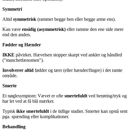
Symmetri
Altid
symmetrisk
(rammer begge ben eller begge arme ens).
Kan være
ensidig (asymmetrisk)
eller ramme den ene side mere
end den anden.
Fødder og Hænder
IKKE
påvirket. Hævelsen stopper skarpt ved ankler og håndled
("manchetfænomen").
Involverer altid
fødder og tæer (eller hænder/fingre) i det ramte
område.
Smerte
Et nøglesymptom: Vævet er ofte
smertefuldt
ved berøring/tryk og
har let ved at få blå mærker.
Typisk
ikke smertefuldt
i de tidlige stadier. Smerter kan opstå sent
pga. spænding eller komplikationer.
Behandling