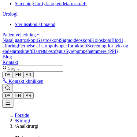
Screening for tyk- og endetarmskræft
Urologi
Sterilisation af mænd
Patientvejledning
Nasal gastroskopi
Gastroskopi
Sigmoideoskopi
Koloskopi
Blod i
afføring
Fjernelse af tarmpolypper
Tarmkræft
Screening for tyk- og
endetarmskræft
Barretts øsofagus
Syrepumpehæmmere (PPI)
Blog
Kontakt
DA
EN
AR
Kontakt klinikken
DA
EN
AR
Forside
/
Kirurgi
/
Analkirurgi