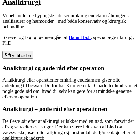
Analkirurgi
Vi behandler de hyppigste lidelser omkring endetarmsåbningen -
analfissurer og hæmorider - med både konservativ og kirurgisk
behandling.
Skrevet og fagligt gennemgået af
Bahir Hadi
, speciallæge i kirurgi,
PhD
Lyt til siden
Analkirurgi og gode råd efter operation
Analkirurgi eller operationer omkring endetarmen giver ofte
anledning til besvær. Derfor har Kirurgen.dk i Charlottenlund samlet
nogle gode råd om, hvad du selv kan gøre for at mindske generne
efter en operation.
Analkirurgi – gode råd efter operationen
De fleste sår efter analkirurgi er lukket med en tråd, som forsvinder
af sig selv efter ca. 3 uger. Der kan være lidt siven af blod og
vævsvæske, især efter afføring og mest udtalt de første dage efter et
analkirurgisk indgreb.