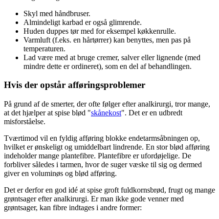
Skyl med håndbruser.
Almindeligt karbad er også glimrende.
Huden duppes tør med for eksempel køkkenrulle.
Varmluft (f.eks. en hårtørrer) kan benyttes, men pas på
temperaturen.
Lad være med at bruge cremer, salver eller lignende (med
mindre dette er ordineret), som en del af behandlingen.
Hvis der opstår afføringsproblemer
På grund af de smerter, der ofte følger efter analkirurgi, tror mange,
at det hjælper at spise blød "
skånekost
". Det er en udbredt
misforståelse.
Tværtimod vil en fyldig afføring blokke endetarmsåbningen op,
hvilket er ønskeligt og umiddelbart lindrende. En stor blød afføring
indeholder mange plantefibre. Plantefibre er ufordøjelige. De
forbliver således i tarmen, hvor de suger væske til sig og dermed
giver en voluminøs og blød afføring.
Det er derfor en god idé at spise groft fuldkornsbrød, frugt og mange
grøntsager efter analkirurgi. Er man ikke gode venner med
grøntsager, kan fibre indtages i andre former: