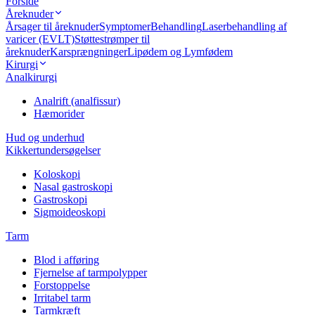
Forside
Åreknuder
Årsager til åreknuder
Symptomer
Behandling
Laserbehandling af
varicer (EVLT)
Støttestrømper til
åreknuder
Karsprængninger
Lipødem og Lymfødem
Kirurgi
Analkirurgi
Analrift (analfissur)
Hæmorider
Hud og underhud
Kikkertundersøgelser
Koloskopi
Nasal gastroskopi
Gastroskopi
Sigmoideoskopi
Tarm
Blod i afføring
Fjernelse af tarmpolypper
Forstoppelse
Irritabel tarm
Tarmkræft