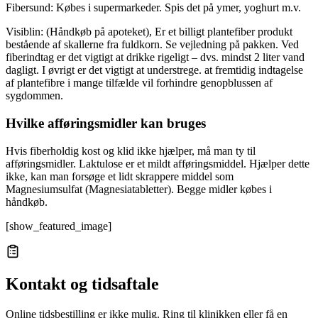
Fibersund: Købes i supermarkeder. Spis det på ymer, yoghurt m.v.
Visiblin: (Håndkøb på apoteket), Er et billigt plantefiber produkt
bestående af skallerne fra fuldkorn. Se vejledning på pakken. Ved
fiberindtag er det vigtigt at drikke rigeligt – dvs. mindst 2 liter vand
dagligt. I øvrigt er det vigtigt at understrege. at fremtidig indtagelse
af plantefibre i mange tilfælde vil forhindre genopblussen af
sygdommen.
Hvilke afføringsmidler kan bruges
Hvis fiberholdig kost og klid ikke hjælper, må man ty til
afføringsmidler. Laktulose er et mildt afføringsmiddel. Hjælper dette
ikke, kan man forsøge et lidt skrappere middel som
Magnesiumsulfat (Magnesiatabletter). Begge midler købes i
håndkøb.
[show_featured_image]
Kontakt og tidsaftale
Online tidsbestilling er ikke mulig. Ring til klinikken eller få en