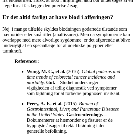
fra endetarmen. Husk, at blod i afføringen altid bør undersøges af en
læge for at fastlægge den præcise årsag.
Er det altid farligt at have blod i afføringen?
Nej, i mange tilfælde skyldes blødningen godartede tilstande som
hæmorider eller små rifter (analfissurer). Men da symptomerne kan
overlappe med mere alvorlige sygdomme, er det afgørende at blive
undersøgt af en speciallæge for at udelukke polypper eller
tarmkræft.
Referencer:
Wong, M. C., et al.
(2016).
Global patterns and
time trends of colorectal cancer incidence and
mortality.
Gut.
– Studiet understreger
vigtigheden af tidlig diagnostik ved symptomer
som blødning for at forbedre prognosen markant.
Peery, A. F., et al.
(2015).
Burden of
Gastrointestinal, Liver, and Pancreatic Diseases
in the United States.
Gastroenterology.
–
Dokumenterer at hæmorider og fissurer er de
hyppigste årsager til rektal blødning i den
generelle befolkning.