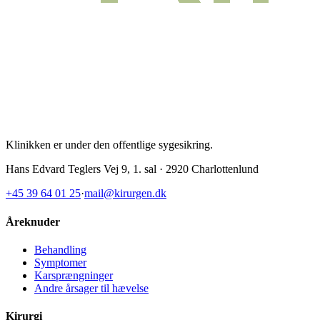
Klinikken er under den offentlige sygesikring
.
Hans Edvard Teglers Vej 9, 1. sal · 2920 Charlottenlund
+45 39 64 01 25
·
mail@kirurgen.dk
Åreknuder
Behandling
Symptomer
Karsprængninger
Andre årsager til hævelse
Kirurgi