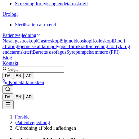
Screening for tyk- og endetarmskræft
Urologi
Sterilisation af mænd
Patientvejledning
Nasal gastroskopi
Gastroskopi
Sigmoideoskopi
Koloskopi
Blod i
afføring
Fjernelse af tarmpolypper
Tarmkræft
Screening for tyk- og
endetarmskræft
Barretts øsofagus
Syrepumpehæmmere (PPI)
Blog
Kontakt
DA
EN
AR
Kontakt klinikken
DA
EN
AR
Forside
/
Patientvejledning
/
Udredning af blod i afføringen