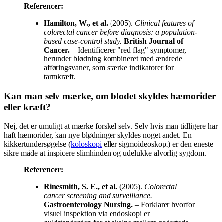
Referencer:
Hamilton, W., et al.
(2005).
Clinical features of
colorectal cancer before diagnosis: a population-
based case-control study.
British Journal of
Cancer.
– Identificerer "red flag" symptomer,
herunder blødning kombineret med ændrede
afføringsvaner, som stærke indikatorer for
tarmkræft.
Kan man selv mærke, om blodet skyldes hæmorider
eller kræft?
Nej, det er umuligt at mærke forskel selv. Selv hvis man tidligere har
haft hæmorider, kan nye blødninger skyldes noget andet. En
kikkertundersøgelse (
koloskopi
eller sigmoideoskopi) er den eneste
sikre måde at inspicere slimhinden og udelukke alvorlig sygdom.
Referencer:
Rinesmith, S. E., et al.
(2005).
Colorectal
cancer screening and surveillance.
Gastroenterology Nursing.
– Forklarer hvorfor
visuel inspektion via endoskopi er