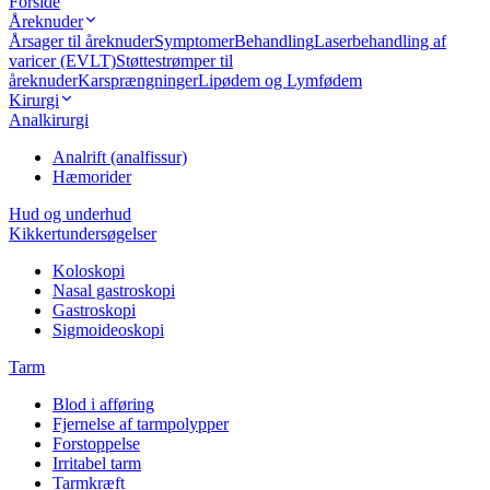
Forside
Åreknuder
Årsager til åreknuder
Symptomer
Behandling
Laserbehandling af
varicer (EVLT)
Støttestrømper til
åreknuder
Karsprængninger
Lipødem og Lymfødem
Kirurgi
Analkirurgi
Analrift (analfissur)
Hæmorider
Hud og underhud
Kikkertundersøgelser
Koloskopi
Nasal gastroskopi
Gastroskopi
Sigmoideoskopi
Tarm
Blod i afføring
Fjernelse af tarmpolypper
Forstoppelse
Irritabel tarm
Tarmkræft