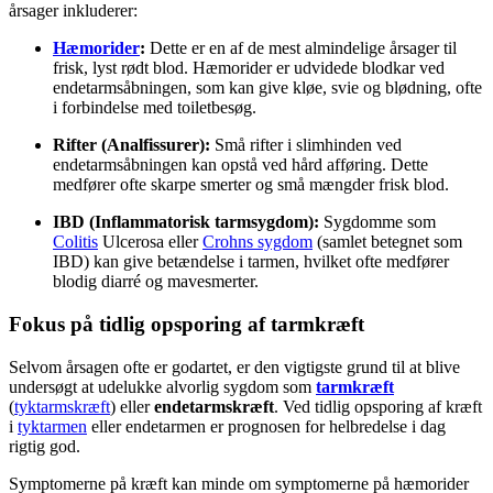
årsager inkluderer:
Hæmorider
:
Dette er en af de mest almindelige årsager til
frisk, lyst rødt blod. Hæmorider er udvidede blodkar ved
endetarmsåbningen, som kan give kløe, svie og blødning, ofte
i forbindelse med toiletbesøg.
Rifter (Analfissurer):
Små rifter i slimhinden ved
endetarmsåbningen kan opstå ved hård afføring. Dette
medfører ofte skarpe smerter og små mængder frisk blod.
IBD (Inflammatorisk tarmsygdom):
Sygdomme som
Colitis
Ulcerosa eller
Crohns sygdom
(samlet betegnet som
IBD) kan give betændelse i tarmen, hvilket ofte medfører
blodig diarré og mavesmerter.
Fokus på tidlig opsporing af tarmkræft
Selvom årsagen ofte er godartet, er den vigtigste grund til at blive
undersøgt at udelukke alvorlig sygdom som
tarmkræft
(
tyktarmskræft
) eller
endetarmskræft
. Ved tidlig opsporing af kræft
i
tyktarmen
eller endetarmen er prognosen for helbredelse i dag
rigtig god.
Symptomerne på kræft kan minde om symptomerne på hæmorider