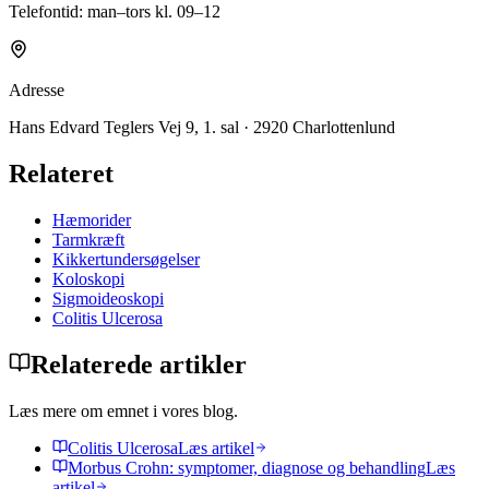
Telefontid: man–tors kl. 09–12
Adresse
Hans Edvard Teglers Vej 9, 1. sal · 2920 Charlottenlund
Relateret
Hæmorider
Tarmkræft
Kikkertundersøgelser
Koloskopi
Sigmoideoskopi
Colitis Ulcerosa
Relaterede artikler
Læs mere om emnet i vores blog.
Colitis Ulcerosa
Læs artikel
Morbus Crohn: symptomer, diagnose og behandling
Læs
artikel