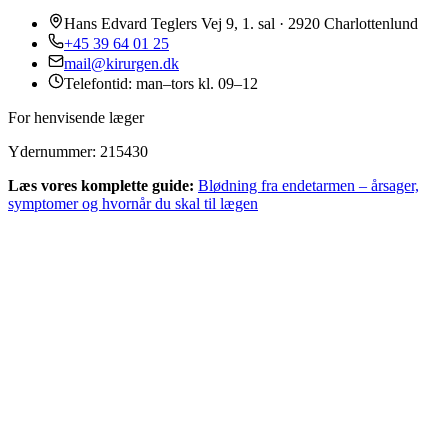
Hans Edvard Teglers Vej 9, 1. sal · 2920 Charlottenlund
+45 39 64 01 25
mail@kirurgen.dk
Telefontid: man–tors kl. 09–12
For henvisende læger
Ydernummer: 215430
Læs vores komplette guide:
Blødning fra endetarmen – årsager,
symptomer og hvornår du skal til lægen