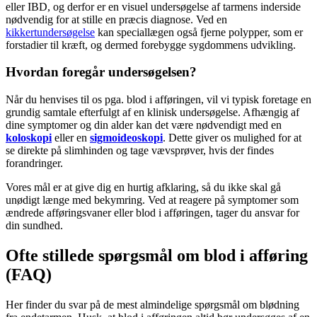
eller IBD, og derfor er en visuel undersøgelse af tarmens inderside
nødvendig for at stille en præcis diagnose. Ved en
kikkertundersøgelse
kan speciallægen også fjerne polypper, som er
forstadier til kræft, og dermed forebygge sygdommens udvikling.
Hvordan foregår undersøgelsen?
Når du henvises til os pga. blod i afføringen, vil vi typisk foretage en
grundig samtale efterfulgt af en klinisk undersøgelse. Afhængig af
dine symptomer og din alder kan det være nødvendigt med en
koloskopi
eller en
sigmoideoskopi
. Dette giver os mulighed for at
se direkte på slimhinden og tage vævsprøver, hvis der findes
forandringer.
Vores mål er at give dig en hurtig afklaring, så du ikke skal gå
unødigt længe med bekymring. Ved at reagere på symptomer som
ændrede afføringsvaner eller blod i afføringen, tager du ansvar for
din sundhed.
Ofte stillede spørgsmål om blod i afføring
(FAQ)
Her finder du svar på de mest almindelige spørgsmål om blødning