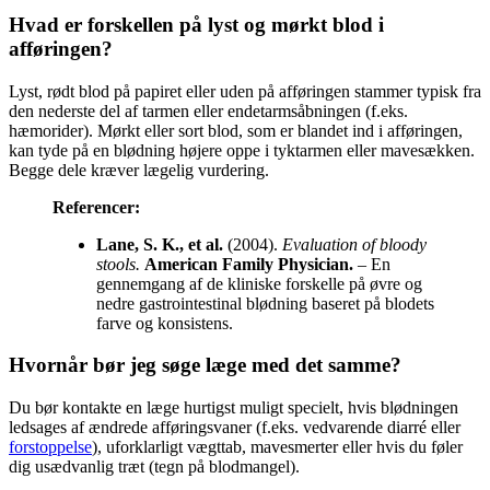
Hvad er forskellen på lyst og mørkt blod i
afføringen?
Lyst, rødt blod på papiret eller uden på afføringen stammer typisk fra
den nederste del af tarmen eller endetarmsåbningen (f.eks.
hæmorider). Mørkt eller sort blod, som er blandet ind i afføringen,
kan tyde på en blødning højere oppe i tyktarmen eller mavesækken.
Begge dele kræver lægelig vurdering.
Referencer:
Lane, S. K., et al.
(2004).
Evaluation of bloody
stools.
American Family Physician.
– En
gennemgang af de kliniske forskelle på øvre og
nedre gastrointestinal blødning baseret på blodets
farve og konsistens.
Hvornår bør jeg søge læge med det samme?
Du bør kontakte en læge hurtigst muligt specielt, hvis blødningen
ledsages af ændrede afføringsvaner (f.eks. vedvarende diarré eller
forstoppelse
), uforklarligt vægttab, mavesmerter eller hvis du føler
dig usædvanlig træt (tegn på blodmangel).