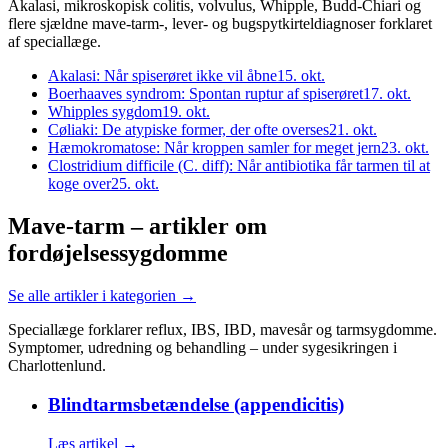
Akalasi, mikroskopisk colitis, volvulus, Whipple, Budd-Chiari og
flere sjældne mave-tarm-, lever- og bugspytkirteldiagnoser forklaret
af speciallæge.
Akalasi: Når spiserøret ikke vil åbne
15. okt.
Boerhaaves syndrom: Spontan ruptur af spiserøret
17. okt.
Whipples sygdom
19. okt.
Cøliaki: De atypiske former, der ofte overses
21. okt.
Hæmokromatose: Når kroppen samler for meget jern
23. okt.
Clostridium difficile (C. diff): Når antibiotika får tarmen til at
koge over
25. okt.
Mave-tarm – artikler om
fordøjelsessygdomme
Se alle artikler i kategorien →
Speciallæge forklarer reflux, IBS, IBD, mavesår og tarmsygdomme.
Symptomer, udredning og behandling – under sygesikringen i
Charlottenlund.
Blindtarmsbetændelse (appendicitis)
Læs artikel →