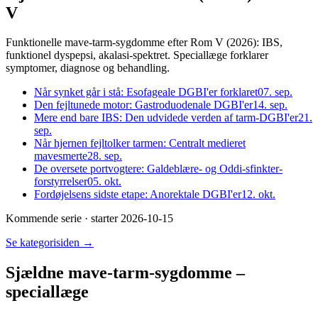
V
Funktionelle mave-tarm-sygdomme efter Rom V (2026): IBS,
funktionel dyspepsi, akalasi-spektret. Speciallæge forklarer
symptomer, diagnose og behandling.
Når synket går i stå: Esofageale DGBI'er forklaret
07. sep.
Den fejltunede motor: Gastroduodenale DGBI'er
14. sep.
Mere end bare IBS: Den udvidede verden af tarm-DGBI'er
21.
sep.
Når hjernen fejltolker tarmen: Centralt medieret
mavesmerte
28. sep.
De oversete portvogtere: Galdeblære- og Oddi-sfinkter-
forstyrrelser
05. okt.
Fordøjelsens sidste etape: Anorektale DGBI'er
12. okt.
Kommende serie
· starter 2026-10-15
Se kategorisiden →
Sjældne mave-tarm-sygdomme –
speciallæge