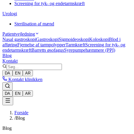
Screening for tyk- og endetarmskræft
Urologi
Sterilisation af mænd
Patientvejledning
Nasal gastroskopi
Gastroskopi
Sigmoideoskopi
Koloskopi
Blod i
afføring
Fjernelse af tarmpolypper
Tarmkræft
Screening for tyk- og
endetarmskræft
Barretts øsofagus
Syrepumpehæmmere (PPI)
Blog
Kontakt
DA
EN
AR
Kontakt klinikken
DA
EN
AR
Forside
/
Blog
Blog