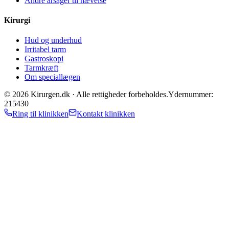
Andre årsager til hævelse
Kirurgi
Hud og underhud
Irritabel tarm
Gastroskopi
Tarmkræft
Om speciallægen
©
2026
Kirurgen.dk ·
Alle rettigheder forbeholdes.
Ydernummer:
215430
Ring til klinikken
Kontakt klinikken