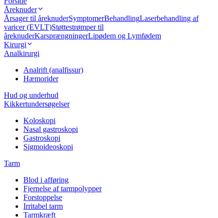
Forside
Åreknuder
Årsager til åreknuder
Symptomer
Behandling
Laserbehandling af
varicer (EVLT)
Støttestrømper til
åreknuder
Karsprængninger
Lipødem og Lymfødem
Kirurgi
Analkirurgi
Analrift (analfissur)
Hæmorider
Hud og underhud
Kikkertundersøgelser
Koloskopi
Nasal gastroskopi
Gastroskopi
Sigmoideoskopi
Tarm
Blod i afføring
Fjernelse af tarmpolypper
Forstoppelse
Irritabel tarm
Tarmkræft