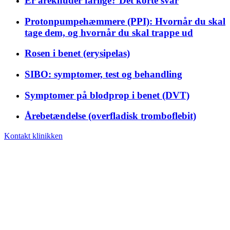
Er åreknuder farlige? Det korte svar
Protonpumpehæmmere (PPI): Hvornår du skal
tage dem, og hvornår du skal trappe ud
Rosen i benet (erysipelas)
SIBO: symptomer, test og behandling
Symptomer på blodprop i benet (DVT)
Årebetændelse (overfladisk tromboflebit)
Kontakt klinikken