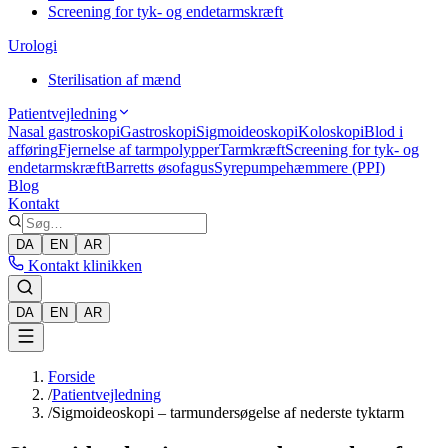
Screening for tyk- og endetarmskræft
Urologi
Sterilisation af mænd
Patientvejledning
Nasal gastroskopi
Gastroskopi
Sigmoideoskopi
Koloskopi
Blod i
afføring
Fjernelse af tarmpolypper
Tarmkræft
Screening for tyk- og
endetarmskræft
Barretts øsofagus
Syrepumpehæmmere (PPI)
Blog
Kontakt
DA
EN
AR
Kontakt klinikken
DA
EN
AR
Forside
/
Patientvejledning
/
Sigmoideoskopi – tarmundersøgelse af nederste tyktarm