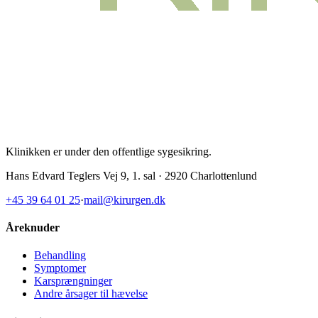
Klinikken er under den offentlige sygesikring
.
Hans Edvard Teglers Vej 9, 1. sal · 2920 Charlottenlund
+45 39 64 01 25
·
mail@kirurgen.dk
Åreknuder
Behandling
Symptomer
Karsprængninger
Andre årsager til hævelse