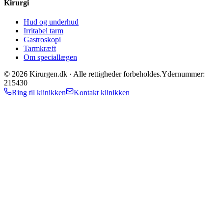
Kirurgi
Hud og underhud
Irritabel tarm
Gastroskopi
Tarmkræft
Om speciallægen
©
2026
Kirurgen.dk ·
Alle rettigheder forbeholdes.
Ydernummer:
215430
Ring til klinikken
Kontakt klinikken