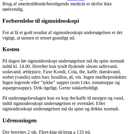
Brug af smertestillende/beroligende medicin er derfor ikke
nødvendig.
Forberedelse til sigmoideoskopi
For at få et godt resultat af sigmoideoskopi undersøgelsen er det
vigtigt, at tarmen er renset grundigt ud.
Kosten
På dagen før sigmoideoskopi undersøgelsen må du spise normalt
indtil kl. 14.00. Herefter kun tyndt flydende såsom saftevand,
sodavand, æblejuice, Faxe Kondi, Cola, the, kaffe, danskvand,
sorbet (vandis) uden bær, bouillon, øl, vin. Ingen mælkeprodukter.
Ingen legerede eller "tykke" supper (som f.eks. tomatsuppe og
aspargessuppe). Drik rigeligt. Gerne sukkerholdigt.
På undersøgelsesdagen kun en kop the/kaffe til morgen og vand,
indtil sigmoideoskopi undersøgelsen er overstået. Efter
sigmoideoskopi undersøgelsen må du spise og drikke normalt.
Udrensningen
Der benyttes 2 stk. Fleet-klar-til-brug a 133 ml.