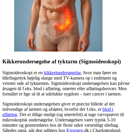
Kikkerundersøgelse af tyktarm (Sigmoideoskopi)
Sigmoideoskopi er en
kikkertundersøgelse
, hvor man fører en
lillefingertyk bøjelig slange med TV-kamera op i endetarm og
venstre side af tyktarmen. Sigmoideoskopi undersøgelsen kan påvise
årsagen til f.eks. blod i afføring, smerter eller afføringsbesvær. Men
formålet er lige så tit at udelukke sygdom – især cancer i tarmen.
Sigmoideoskopi undersøgelsen giver et præcist billede af det
indvendige af tarmen og afslører, hvorfor der f.eks. er
blod i
afføring
. Det er tillige muligt (og smertefrit) at tage vævsprøver til
mikroskopisk undersøgelse. Undersøgelsen varer typisk 5-10
minutter og gennemføres hos de fleste uden væsentligt ubehag.
Således også, når den udføres hos
Kirurgen
.dk i Charlottenlund.