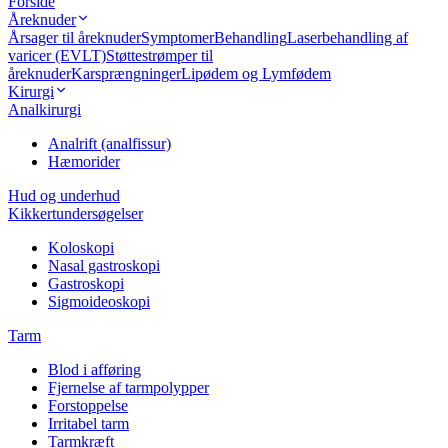
Forside
Åreknuder
Årsager til åreknuder
Symptomer
Behandling
Laserbehandling af
varicer (EVLT)
Støttestrømper til
åreknuder
Karsprængninger
Lipødem og Lymfødem
Kirurgi
Analkirurgi
Analrift (analfissur)
Hæmorider
Hud og underhud
Kikkertundersøgelser
Koloskopi
Nasal gastroskopi
Gastroskopi
Sigmoideoskopi
Tarm
Blod i afføring
Fjernelse af tarmpolypper
Forstoppelse
Irritabel tarm
Tarmkræft