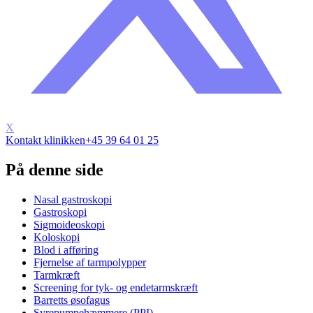
X
Kontakt klinikken
+45 39 64 01 25
På denne side
Nasal gastroskopi
Gastroskopi
Sigmoideoskopi
Koloskopi
Blod i afføring
Fjernelse af tarmpolypper
Tarmkræft
Screening for tyk- og endetarmskræft
Barretts øsofagus
Syrepumpehæmmere (PPI)