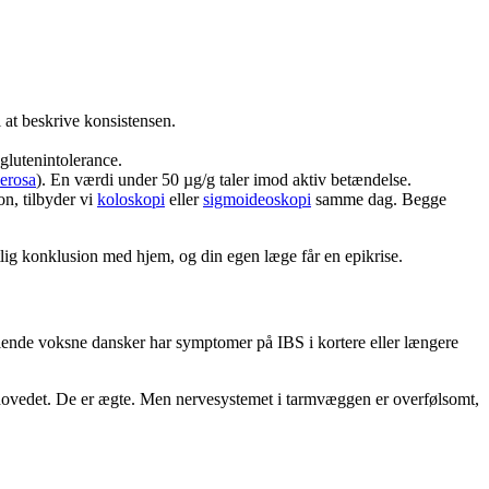
 at beskrive konsistensen.
glutenintolerance.
cerosa
). En værdi under 50 µg/g taler imod aktiv betændelse.
n, tilbyder vi
koloskopi
eller
sigmoideoskopi
samme dag. Begge
tlig konklusion med hjem, og din egen læge får en epikrise.
tiende voksne dansker har symptomer på IBS i kortere eller længere
hovedet. De er ægte. Men nervesystemet i tarmvæggen er overfølsomt,