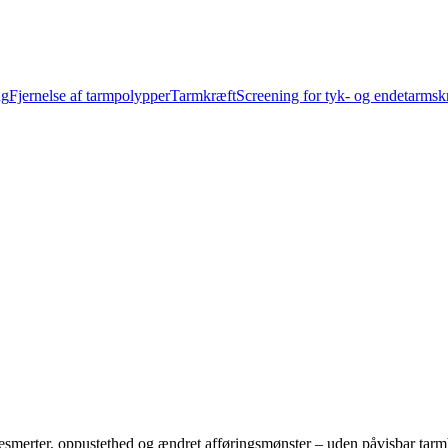
ng
Fjernelse af tarmpolypper
Tarmkræft
Screening for tyk- og endetarmsk
smerter, oppustethed og ændret afføringsmønster – uden påvisbar tarmbe