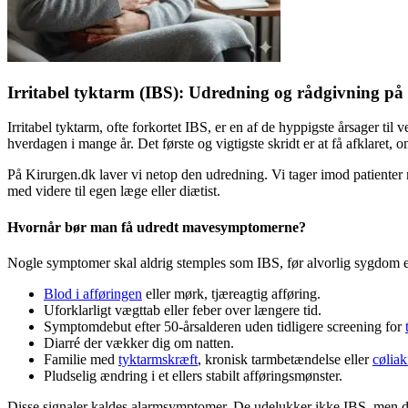
Irritabel tyktarm (IBS): Udredning og rådgivning på
Irritabel tyktarm, ofte forkortet IBS, er en af de hyppigste årsager ti
hverdagen i mange år. Det første og vigtigste skridt er at få afklaret
På Kirurgen.dk laver vi netop den udredning. Vi tager imod patiente
med videre til egen læge eller diætist.
Hvornår bør man få udredt mavesymptomerne?
Nogle symptomer skal aldrig stemples som IBS, før alvorlig sygdom er u
Blod i afføringen
eller mørk, tjæreagtig afføring.
Uforklarligt vægttab eller feber over længere tid.
Symptomdebut efter 50-årsalderen uden tidligere screening for
Diarré der vækker dig om natten.
Familie med
tyktarmskræft
, kronisk tarmbetændelse eller
cøliak
Pludselig ændring i et ellers stabilt afføringsmønster.
Disse signaler kaldes alarmsymptomer. De udelukker ikke IBS, men de 