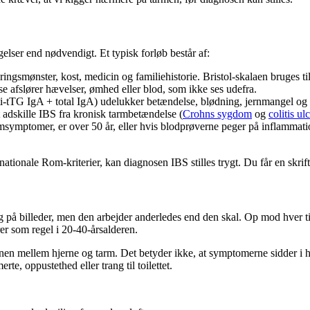
elser end nødvendigt. Et typisk forløb består af:
gsmønster, kost, medicin og familiehistorie. Bristol-skalaen bruges til
afslører hævelser, ømhed eller blod, som ikke ses udefra.
ti-tTG IgA + total IgA) udelukker betændelse, blødning, jernmangel og 
t adskille IBS fra kronisk tarmbetændelse (
Crohns sygdom
og
colitis ul
symptomer, er over 50 år, eller hvis blodprøverne peger på inflammatio
ionale Rom-kriterier, kan diagnosen IBS stilles trygt. Du får en skrif
g på billeder, men den arbejder anderledes end den skal. Op mod hver 
r som regel i 20-40-årsalderen.
nen mellem hjerne og tarm. Det betyder ikke, at symptomerne sidder i 
e, oppustethed eller trang til toilettet.