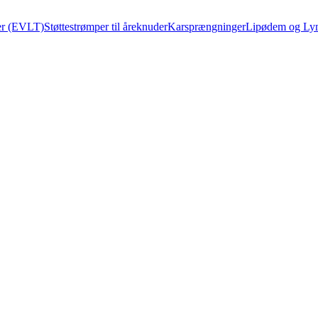
cer (EVLT)
Støttestrømper til åreknuder
Karsprængninger
Lipødem og L