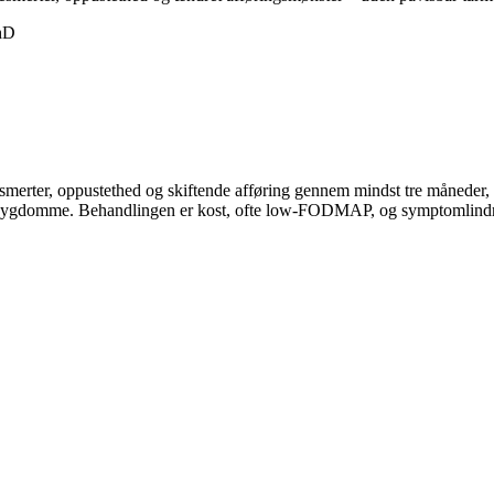
PhD
esmerter, oppustethed og skiftende afføring gennem mindst tre måneder
re sygdomme. Behandlingen er kost, ofte low-FODMAP, og symptomlind