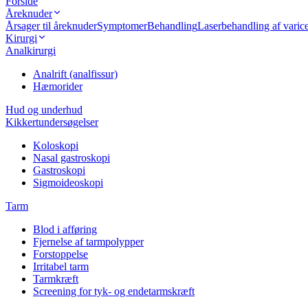
Forside
Åreknuder
Årsager til åreknuder
Symptomer
Behandling
Laserbehandling af vari
Kirurgi
Analkirurgi
Analrift (analfissur)
Hæmorider
Hud og underhud
Kikkertundersøgelser
Koloskopi
Nasal gastroskopi
Gastroskopi
Sigmoideoskopi
Tarm
Blod i afføring
Fjernelse af tarmpolypper
Forstoppelse
Irritabel tarm
Tarmkræft
Screening for tyk- og endetarmskræft