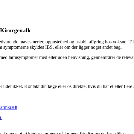
 Kirurgen.dk
l vedvarende mavesmerter, oppustethed og ustabil afføring hos voksne. Ti
, om symptomerne skyldes IBS, eller om der ligger noget andet bag.
r med tarmsymptomer med eller uden henvisning, gennemfører de relevan
delukket. Kontakt din læge eller os direkte, hvis du har et eller flere 
tarmkræft
.
i
.
kræver, at vi kigger nærmere på tarmen, før diagnosen kan stilles.