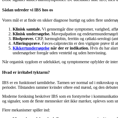
Sådan udreder vi IBS hos os
Vores mål er at finde en sikker diagnose hurtigt og uden flere undersøg
Klinisk samtale.
Vi gennemgår dine symptomer, varighed, afførin
Klinisk undersøgelse.
Mavepalpation og endetarmsundersøgelse 
Blodprøver.
CRP, hæmoglobin, ferritin og cøliaki-serologi (an
Afføringsprøve.
Fæces-calprotectin er den vigtigste prøve til a
Kikkertundersøgelse
når der er indikation.
Hvis du har alarm
undersøgelser foregår uden ventetid og uden henvisning.
Når organisk sygdom er udelukket, og symptomerne opfylder de internat
Hvad er irritabel tyktarm?
IBS er en funktionel tarmlidelse. Tarmen ser normal ud i mikroskop o
perioder. Tilstanden rammer kvinder oftere end mænd, og den debutere
Moderne forskning beskriver IBS som en forstyrrelse i kommunikatio
og signaler, som de fleste mennesker slet ikke mærker, opleves som smert
Flere mekanismer spiller ind: