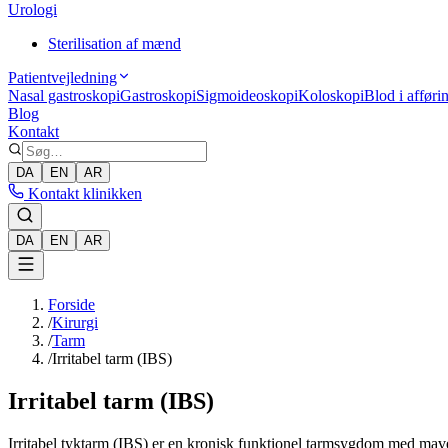
Urologi
Sterilisation af mænd
Patientvejledning
Nasal gastroskopi
Gastroskopi
Sigmoideoskopi
Koloskopi
Blod i afføri
Blog
Kontakt
DA
EN
AR
Kontakt klinikken
DA
EN
AR
Forside
/
Kirurgi
/
Tarm
/
Irritabel tarm (IBS)
Irritabel tarm (IBS)
Irritabel tyktarm (IBS) er en kronisk funktionel tarmsygdom med mave