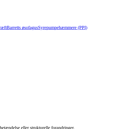
ræft
Barretts øsofagus
Syrepumpehæmmere (PPI)
tændelse eller strukturelle forandringer.