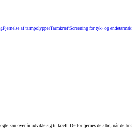
ng
Fjernelse af tarmpolypper
Tarmkræft
Screening for tyk- og endetarmsk
le kan over år udvikle sig til kræft. Derfor fjernes de altid, når de fin