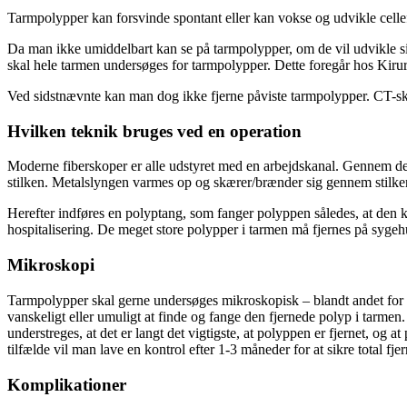
Tarmpolypper kan forsvinde spontant eller kan vokse og udvikle cellefo
Da man ikke umiddelbart kan se på tarmpolypper, om de vil udvikle sig
skal hele tarmen undersøges for tarmpolypper. Dette foregår hos Kiru
Ved sidstnævnte kan man dog ikke fjerne påviste tarmpolypper. CT-ska
Hvilken teknik bruges ved en operation
Moderne fiberskoper er alle udstyret med en arbejdskanal. Gennem d
stilken. Metalslyngen varmes op og skærer/brænder sig gennem stilke
Herefter indføres en polyptang, som fanger polyppen således, at den 
hospitalisering. De meget store polypper i tarmen må fjernes på sygeh
Mikroskopi
Tarmpolypper skal gerne undersøges mikroskopisk – blandt andet for a
vanskeligt eller umuligt at finde og fange den fjernede polyp i tarmen
understreges, at det er langt det vigtigste, at polyppen er fjernet, og a
tilfælde vil man lave en kontrol efter 1-3 måneder for at sikre total fjer
Komplikationer