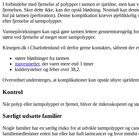
I forbindelse med fjernelse af polypper i tarmen er sjældne, men kan væ
fjernelsen. Sker dette ikke, kan der opstå blødning. Normalt kan den
hul på tarmen (perforation). Denne komplikation kræver øjeblikkelig 
efter fjernelse af tarmpolypper.
Varmepåvirkningen kan også gøre tarmen lettere gennemtrængelig for b
størst ved fjernelse af meget store tarmpolypper.
Kirurgen.dk i Charlottenlund vil derfor gerne kontaktes, såfremt der ef
større blødninger fra tarmen
mavesmerter
, der varer mere end 3 timer
kulderystelser og feber over 38,2.
Overordnet understreges, at komplikationer kun opstår uhyre sjældent.
Kontrol
Når polyp eller tarmpolypper er fjernet, bliver de mikroskoperet og størr
Særligt udsatte familier
Nogle familier har en særlig risiko for at udvikle tarmpolypper og ca
familiemedlemmer enten har eller har haft tarmcancer og hvor mindst e