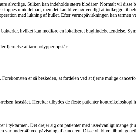
re alvorlige. Stilken kan indeholde større blodårer. Normalt vil disse b
ne stoppes umiddelbart, men det kan blive nødvendigt at indlægge til b
operation med lukning af hullet. Efter varmepåvirkningen kan tarmen væ
akterier, hvilket kan medføre en lokaliseret bughindebetændelse. Sympt
ter fjernelse af tarmpolypper opstår:
 Forekomsten er så beskeden, at fordelen ved at fjerne mulige cancerfor
elsen fastslået. Herefter tilbydes de fleste patienter kontrolkoloskopi hve
ncer i tyktarmen. Det drejer sig om patienter med usædvanligt mange (hu
n var under 40 ved påvisning af canceren. Disse vil blive tilbudt genet