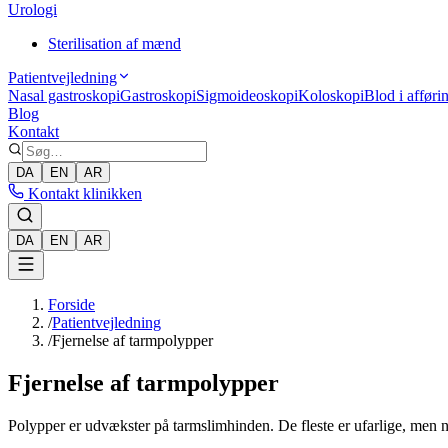
Urologi
Sterilisation af mænd
Patientvejledning
Nasal gastroskopi
Gastroskopi
Sigmoideoskopi
Koloskopi
Blod i afføri
Blog
Kontakt
DA
EN
AR
Kontakt klinikken
DA
EN
AR
Forside
/
Patientvejledning
/
Fjernelse af tarmpolypper
Fjernelse af tarmpolypper
Polypper er udvækster på tarmslimhinden. De fleste er ufarlige, men nog