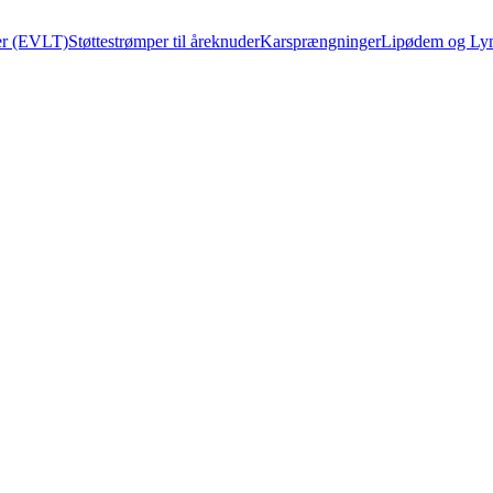
cer (EVLT)
Støttestrømper til åreknuder
Karsprængninger
Lipødem og L