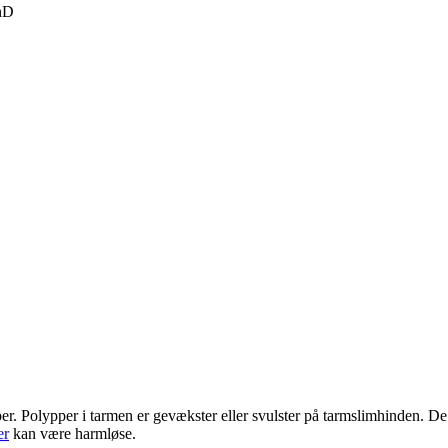
PhD
r. Polypper i tarmen er gevækster eller svulster på tarmslimhinden. De 
er
kan være harmløse.