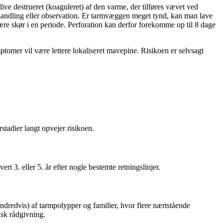
live destrueret (koaguleret) af den varme, der tilføres vævet ved
ehandling eller observation. Er tarmvæggen meget tynd, kan man lave
re skør i en periode. Perforation kan derfor forekomme op til 8 dage
omer vil være lettere lokaliseret mavepine. Risikoen er selvsagt
stadier langt opvejer risikoen.
rt 3. eller 5. år efter nogle bestemte retningslinjer.
ndredvis) af tarmpolypper og familier, hvor flere nærtstående
isk rådgivning.