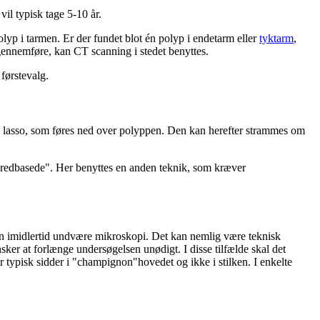
il typisk tage 5-10 år.
olyp i tarmen. Er der fundet blot én polyp i endetarm eller
tyktarm
,
gennemføre, kan CT scanning i stedet benyttes.
 førstevalg.
 lasso, som føres ned over polyppen. Den kan herefter strammes om
"bredbasede". Her benyttes en anden teknik, som kræver
man imidlertid undvære mikroskopi. Det kan nemlig være teknisk
sker at forlænge undersøgelsen unødigt. I disse tilfælde skal det
nger typisk sidder i "champignon"hovedet og ikke i stilken. I enkelte