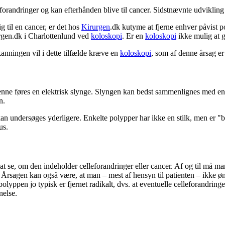
randringer og kan efterhånden blive til cancer. Sidstnævnte udvikling v
 til en cancer, er det hos
Kirurgen
.dk kutyme at fjerne enhver påvist p
rgen.dk i Charlottenlund ved
koloskopi
. Er en
koloskopi
ikke mulig at 
nningen vil i dette tilfælde kræve en
koloskopi
, som af denne årsag er
enne føres en elektrisk slynge. Slyngen kan bedst sammenlignes med en
n.
kan undersøges yderligere. Enkelte polypper har ikke en stilk, men er 
us.
t se, om den indeholder celleforandringer eller cancer. Af og til må 
. Årsagen kan også være, at man – mest af hensyn til patienten – ikke øn
t polyppen jo typisk er fjernet radikalt, dvs. at eventuelle celleforandri
nelse.