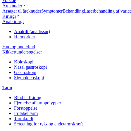
Forside
Åreknuder
Årsager til åreknuder
Symptomer
Behandling
Laserbehandling af vari
Kirurgi
Analkirurgi
Analrift (analfissur)
Hæmorider
Hud og underhud
Kikkertundersøgelser
Koloskopi
Nasal gastroskopi
Gastroskopi
Sigmoideoskopi
Tarm
Blod i afføring
Fjernelse af tarmpolypper
Forstoppelse
Irritabel tarm
Tarmkræft
Screening for tyk- og endetarmskræft