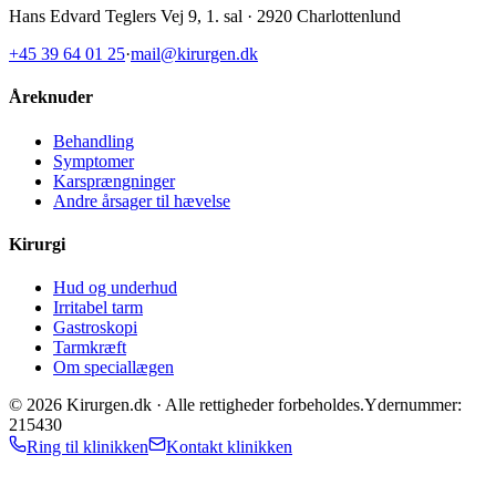
Hans Edvard Teglers Vej 9, 1. sal · 2920 Charlottenlund
+45 39 64 01 25
·
mail@kirurgen.dk
Åreknuder
Behandling
Symptomer
Karsprængninger
Andre årsager til hævelse
Kirurgi
Hud og underhud
Irritabel tarm
Gastroskopi
Tarmkræft
Om speciallægen
©
2026
Kirurgen.dk ·
Alle rettigheder forbeholdes.
Ydernummer:
215430
Ring til klinikken
Kontakt klinikken