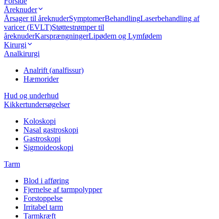
Forside
Åreknuder
Årsager til åreknuder
Symptomer
Behandling
Laserbehandling af
varicer (EVLT)
Støttestrømper til
åreknuder
Karsprængninger
Lipødem og Lymfødem
Kirurgi
Analkirurgi
Analrift (analfissur)
Hæmorider
Hud og underhud
Kikkertundersøgelser
Koloskopi
Nasal gastroskopi
Gastroskopi
Sigmoideoskopi
Tarm
Blod i afføring
Fjernelse af tarmpolypper
Forstoppelse
Irritabel tarm
Tarmkræft