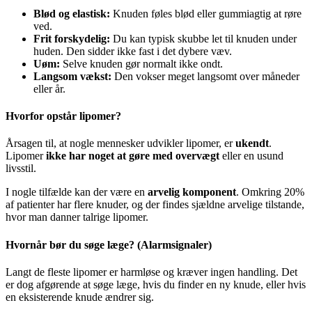
Blød og elastisk:
Knuden føles blød eller gummiagtig at røre
ved.
Frit forskydelig:
Du kan typisk skubbe let til knuden under
huden. Den sidder ikke fast i det dybere væv.
Uøm:
Selve knuden gør normalt ikke ondt.
Langsom vækst:
Den vokser meget langsomt over måneder
eller år.
Hvorfor opstår lipomer?
Årsagen til, at nogle mennesker udvikler lipomer, er
ukendt
.
Lipomer
ikke har noget at gøre med overvægt
eller en usund
livsstil.
I nogle tilfælde kan der være en
arvelig komponent
. Omkring 20%
af patienter har flere knuder, og der findes sjældne arvelige tilstande,
hvor man danner talrige lipomer.
Hvornår bør du søge læge? (Alarmsignaler)
Langt de fleste lipomer er harmløse og kræver ingen handling. Det
er dog afgørende at søge læge, hvis du finder en ny knude, eller hvis
en eksisterende knude ændrer sig.