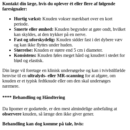
Kontakt din læge, hvis du oplever ét eller flere af følgende
faresignaler:
Hurtig vækst:
Knuden vokser mærkbart over en kort
periode.
Smerte eller ømhed:
Knuden begynder at gøre ondt, hvilket
kan skyldes, at den trykker på en nerve.
Fast og uforskydelig:
Knuden sidder fast i det dybere væv
og kan ikke flyttes under huden.
Størrelse:
Knuden er større end 5 cm i diameter.
Konsistens:
Knuden føles meget hård og knudret i stedet for
blød og elastisk.
Din læge vil foretage en klinisk undersøgelse og kan i tvivlstilfælde
henvise til en
ultralyds- eller MR-scanning
for at afgøre, om
knuden er et typisk fedtknude eller om den skal undersøges
nærmere.
****
Behandling og Håndtering
Da lipomer er godartede, er den mest almindelige anbefaling at
observere
knuden, så længe den ikke giver gener.
Behandling kan dog komme på tale, hvis: