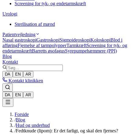
Screening for tyk- og endetarmskræft
Urologi
Sterilisation af mænd
Patientvejledning
Nasal gastroskopi
Gastroskopi
Sigmoideoskopi
Koloskopi
Blod i
afføring
Fjernelse af tarmpolypper
Tarmkræft
Screening for tyk- og
endetarmskræft
Barretts øsofagus
Syrepumpehæmmere (PPI)
Blog
Kontakt
DA
EN
AR
Kontakt klinikken
DA
EN
AR
Forside
/
Blog
/
Hud og underhud
/
Fedtknude (lipom): Er det farligt, og skal den fjernes?