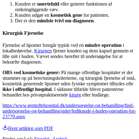
Knuden er
smertefuld
eller generer funktionen af
omkringliggende væv.
Knuden udgør en
kosmetisk gene
for patienten.
Der er den
mindste tvivl om diagnosen
.
Kirurgisk Fjernelse
Fjernelse af lipomer foregår typisk ved en
mindre operation
i
lokalbedøvelse.
Kirurgen
fjerner knuden og dens kapsel gennem et
lille snit i huden. Vævet sendes herefter til undersøgelse for at
bekræfte diagnosen.
OBS ved kosmetiske gener:
På mange offentlige hospitaler er der
strammet op på henvisningskriterierne, og kirurgisk fjernelse af små,
kosmetisk generende lipomer uden fysiske symptomer tilbydes ofte
ikke i offentligt hospital
. I sådanne tilfælde bliver patienterne
behandlet hos privatpraktiserende
kirurg
eller hudlæge.
https://www.gentoftehospital.dk/undersoegelse-og-behandling/find-
undersoegelse-og-behandling/sider/fedtknude-i-huden-operation-for-
23779.aspx
Hent artiklen som PDF
Findes også på
:
Engelsk
,
Arabisk