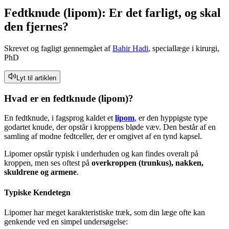
Fedtknude (lipom): Er det farligt, og skal
den fjernes?
Skrevet og fagligt gennemgået af
Bahir Hadi
, speciallæge i kirurgi,
PhD
Lyt til artiklen
Hvad er en fedtknude (lipom)?
En fedtknude, i fagsprog kaldet et
lipom
, er den hyppigste type
godartet knude, der opstår i kroppens bløde væv. Den består af en
samling af modne fedtceller, der er omgivet af en tynd kapsel.
Lipomer opstår typisk i underhuden og kan findes overalt på
kroppen, men ses oftest på
overkroppen (trunkus), nakken,
skuldrene og armene
.
Typiske Kendetegn
Lipomer har meget karakteristiske træk, som din læge ofte kan
genkende ved en simpel undersøgelse: