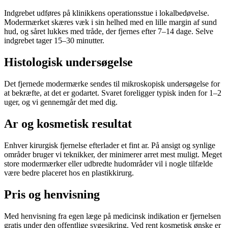
Indgrebet udføres på klinikkens operationsstue i lokalbedøvelse.
Modermærket skæres væk i sin helhed med en lille margin af sund
hud, og såret lukkes med tråde, der fjernes efter 7–14 dage. Selve
indgrebet tager 15–30 minutter.
Histologisk undersøgelse
Det fjernede modermærke sendes til mikroskopisk undersøgelse for
at bekræfte, at det er godartet. Svaret foreligger typisk inden for 1–2
uger, og vi gennemgår det med dig.
Ar og kosmetisk resultat
Enhver kirurgisk fjernelse efterlader et fint ar. På ansigt og synlige
områder bruger vi teknikker, der minimerer arret mest muligt. Meget
store modermærker eller udbredte hudområder vil i nogle tilfælde
være bedre placeret hos en plastikkirurg.
Pris og henvisning
Med henvisning fra egen læge på medicinsk indikation er fjernelsen
gratis under den offentlige sygesikring. Ved rent kosmetisk ønske er