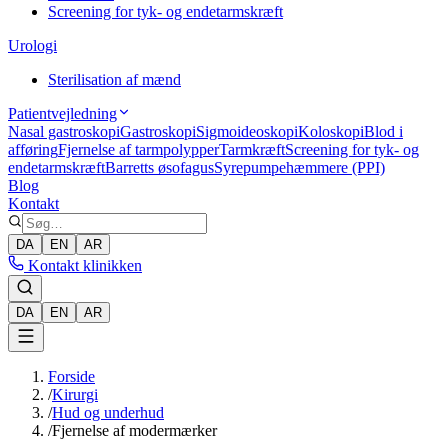
Screening for tyk- og endetarmskræft
Urologi
Sterilisation af mænd
Patientvejledning
Nasal gastroskopi
Gastroskopi
Sigmoideoskopi
Koloskopi
Blod i
afføring
Fjernelse af tarmpolypper
Tarmkræft
Screening for tyk- og
endetarmskræft
Barretts øsofagus
Syrepumpehæmmere (PPI)
Blog
Kontakt
DA
EN
AR
Kontakt klinikken
DA
EN
AR
Forside
/
Kirurgi
/
Hud og underhud
/
Fjernelse af modermærker