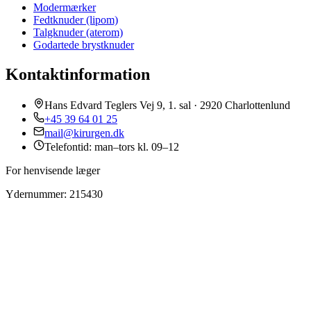
Modermærker
Fedtknuder (lipom)
Talgknuder (aterom)
Godartede brystknuder
Kontaktinformation
Hans Edvard Teglers Vej 9, 1. sal · 2920 Charlottenlund
+45 39 64 01 25
mail@kirurgen.dk
Telefontid: man–tors kl. 09–12
For henvisende læger
Ydernummer: 215430