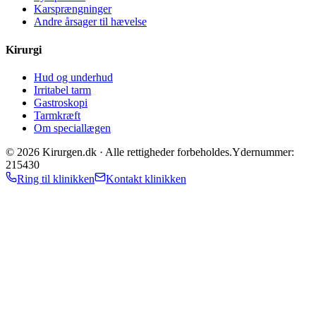
Karsprængninger
Andre årsager til hævelse
Kirurgi
Hud og underhud
Irritabel tarm
Gastroskopi
Tarmkræft
Om speciallægen
©
2026
Kirurgen.dk ·
Alle rettigheder forbeholdes.
Ydernummer:
215430
Ring til klinikken
Kontakt klinikken