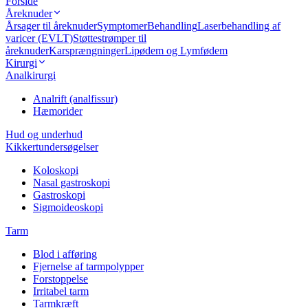
Forside
Åreknuder
Årsager til åreknuder
Symptomer
Behandling
Laserbehandling af
varicer (EVLT)
Støttestrømper til
åreknuder
Karsprængninger
Lipødem og Lymfødem
Kirurgi
Analkirurgi
Analrift (analfissur)
Hæmorider
Hud og underhud
Kikkertundersøgelser
Koloskopi
Nasal gastroskopi
Gastroskopi
Sigmoideoskopi
Tarm
Blod i afføring
Fjernelse af tarmpolypper
Forstoppelse
Irritabel tarm
Tarmkræft