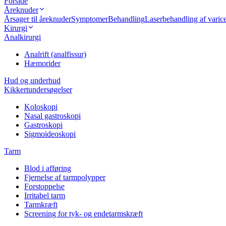
Forside
Åreknuder
Årsager til åreknuder
Symptomer
Behandling
Laserbehandling af vari
Kirurgi
Analkirurgi
Analrift (analfissur)
Hæmorider
Hud og underhud
Kikkertundersøgelser
Koloskopi
Nasal gastroskopi
Gastroskopi
Sigmoideoskopi
Tarm
Blod i afføring
Fjernelse af tarmpolypper
Forstoppelse
Irritabel tarm
Tarmkræft
Screening for tyk- og endetarmskræft