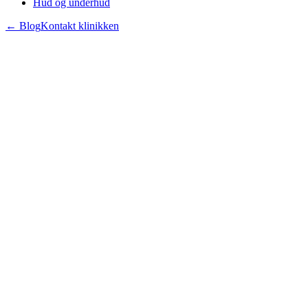
Hud og underhud
← Blog
Kontakt klinikken