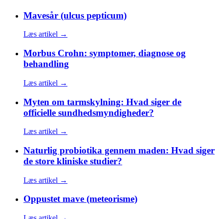
Mavesår (ulcus pepticum)
Læs artikel →
Morbus Crohn: symptomer, diagnose og
behandling
Læs artikel →
Myten om tarmskylning: Hvad siger de
officielle sundhedsmyndigheder?
Læs artikel →
Naturlig probiotika gennem maden: Hvad siger
de store kliniske studier?
Læs artikel →
Oppustet mave (meteorisme)
Læs artikel →