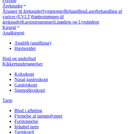
Forside
Åreknuder
Årsager til åreknuder
Symptomer
Behandling
Laserbehandling af
varicer (EVLT)
Støttestrømper til
åreknuder
Karsprængninger
Lipødem og Lymfødem
Kirurgi
Analkirurgi
Analrift (analfissur)
Hæmorider
Hud og underhud
Kikkertundersøgelser
Koloskopi
Nasal gastroskopi
Gastroskopi
Sigmoideoskopi
Tarm
Blod i afføring
Fjernelse af tarmpolypper
Forstoppelse
Irritabel tarm
Tarmkræft