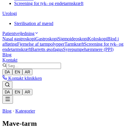
Screening for tyk- og endetarmskræft
Urologi
Sterilisation af mænd
Patientvejledning
Nasal gastroskopi
Gastroskopi
Sigmoideoskopi
Koloskopi
Blod i
afføring
Fjernelse af tarmpolypper
Tarmkræft
Screening for tyk- og
endetarmskræft
Barretts øsofagus
Syrepumpehæmmere (PPI)
Blog
Kontakt
DA
EN
AR
Kontakt klinikken
DA
EN
AR
Blog
·
Kategorier
Mave-tarm