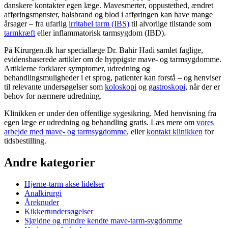
danskere kontakter egen læge. Mavesmerter, oppustethed, ændret
afføringsmønster, halsbrand og blod i afføringen kan have mange
årsager – fra ufarlig
irritabel tarm (IBS)
til alvorlige tilstande som
tarmkræft
eller inflammatorisk tarmsygdom (IBD).
På Kirurgen.dk har speciallæge Dr. Bahir Hadi samlet faglige,
evidensbaserede artikler om de hyppigste mave- og tarmsygdomme.
Artiklerne forklarer symptomer, udredning og
behandlingsmuligheder i et sprog, patienter kan forstå – og henviser
til relevante undersøgelser som
koloskopi
og
gastroskopi
, når der er
behov for nærmere udredning.
Klinikken er under den offentlige sygesikring. Med henvisning fra
egen læge er udredning og behandling gratis. Læs mere om
vores
arbejde med mave- og tarmsygdomme
, eller
kontakt klinikken
for
tidsbestilling.
Andre kategorier
Hjerne-tarm akse lidelser
Analkirurgi
Åreknuder
Kikkertundersøgelser
Sjældne og mindre kendte mave-tarm-sygdomme