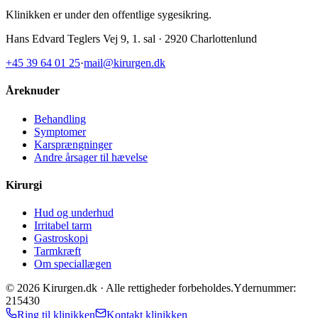
Klinikken er under den offentlige sygesikring
.
Hans Edvard Teglers Vej 9, 1. sal · 2920 Charlottenlund
+45 39 64 01 25
·
mail@kirurgen.dk
Åreknuder
Behandling
Symptomer
Karsprængninger
Andre årsager til hævelse
Kirurgi
Hud og underhud
Irritabel tarm
Gastroskopi
Tarmkræft
Om speciallægen
©
2026
Kirurgen.dk ·
Alle rettigheder forbeholdes.
Ydernummer:
215430
Ring til klinikken
Kontakt klinikken