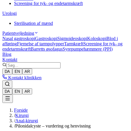
Screening for tyk- og endetarmskræft
Urologi
Sterilisation af mænd
Patientvejledning
Nasal gastroskopi
Gastroskopi
Sigmoideoskopi
Koloskopi
Blod i
afføring
Fjernelse af tarmpolypper
Tarmkræft
Screening for tyk- og
endetarmskræft
Barretts øsofagus
Syrepumpehæmmere (PPI)
Blog
Kontakt
DA
EN
AR
Kontakt klinikken
DA
EN
AR
Forside
/
Kirurgi
/
Anal-kirurgi
/
Pilonidalcyste – vurdering og henvisning