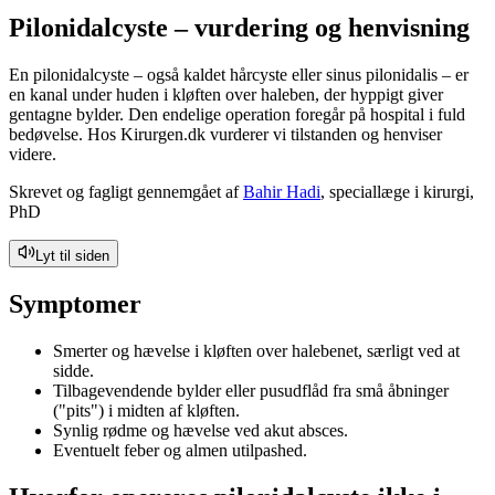
Pilonidalcyste – vurdering og henvisning
En pilonidalcyste – også kaldet hårcyste eller sinus pilonidalis – er
en kanal under huden i kløften over haleben, der hyppigt giver
gentagne bylder. Den endelige operation foregår på hospital i fuld
bedøvelse. Hos Kirurgen.dk vurderer vi tilstanden og henviser
videre.
Skrevet og fagligt gennemgået af
Bahir Hadi
, speciallæge i kirurgi,
PhD
Lyt til siden
Symptomer
Smerter og hævelse i kløften over halebenet, særligt ved at
sidde.
Tilbagevendende bylder eller pusudflåd fra små åbninger
("pits") i midten af kløften.
Synlig rødme og hævelse ved akut absces.
Eventuelt feber og almen utilpashed.