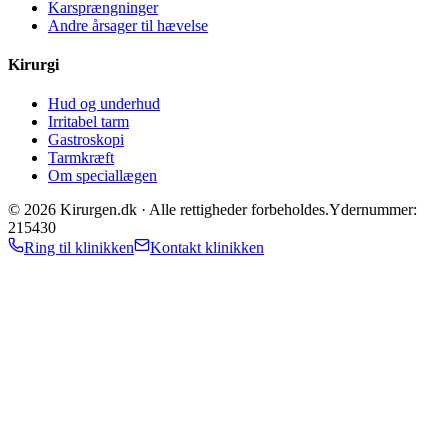
Karsprængninger
Andre årsager til hævelse
Kirurgi
Hud og underhud
Irritabel tarm
Gastroskopi
Tarmkræft
Om speciallægen
©
2026
Kirurgen.dk ·
Alle rettigheder forbeholdes.
Ydernummer:
215430
Ring til klinikken
Kontakt klinikken