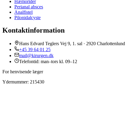
Hæmorider
Perianal absces
Analfistel
Pilonidalcyste
Kontaktinformation
Hans Edvard Teglers Vej 9, 1. sal · 2920 Charlottenlund
+45 39 64 01 25
mail@kirurgen.dk
Telefontid: man–tors kl. 09–12
For henvisende læger
Ydernummer: 215430