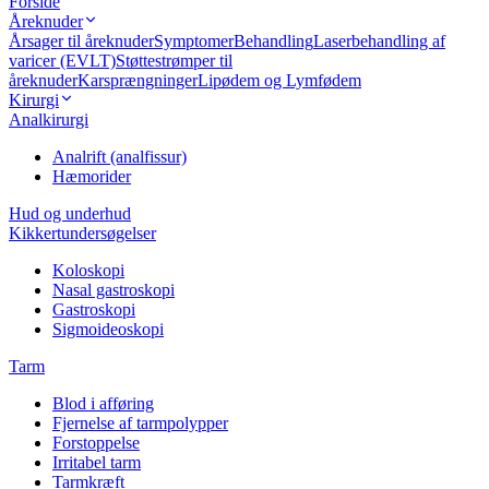
Forside
Åreknuder
Årsager til åreknuder
Symptomer
Behandling
Laserbehandling af
varicer (EVLT)
Støttestrømper til
åreknuder
Karsprængninger
Lipødem og Lymfødem
Kirurgi
Analkirurgi
Analrift (analfissur)
Hæmorider
Hud og underhud
Kikkertundersøgelser
Koloskopi
Nasal gastroskopi
Gastroskopi
Sigmoideoskopi
Tarm
Blod i afføring
Fjernelse af tarmpolypper
Forstoppelse
Irritabel tarm
Tarmkræft